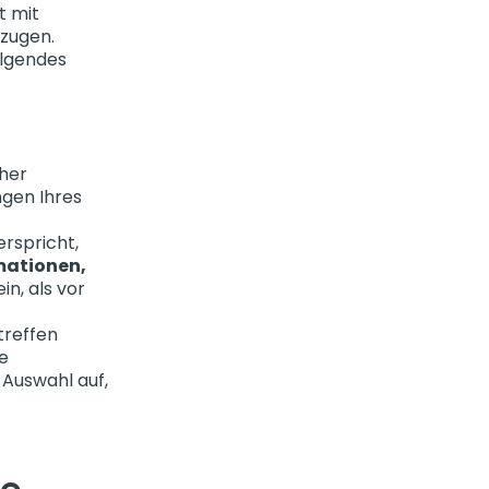
t mit
rzugen.
olgendes
aher
ngen Ihres
rspricht,
mationen,
n, als vor
treffen
re
 Auswahl auf,