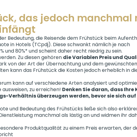
tück, das jedoch manchmal 
infängt
der Bedeutung, die Reisende dem Frühstück beim Aufenth
te in Hotels (TCpdj). Diese schwankt nämlich je nach
und 80%* und scheint daher recht niedrig zu sein.
erden. Zu diesen gehören
die Variablen Preis und Qual
 stark von der Art der Übernachtung und dem gewünschte
ten kann das Frühstück die Kosten jedoch erheblich in d
derum kann auf verschiedene Arten analysiert und optimi
e ausweisen, zu erreichen!
Denken Sie daran, dass Ihre
-Verhältnis überzeugen werden, bevor sie sich auf 
e und Bedeutung des Frühstücks ließe sich also erklären
 Dienstleistung manchmal als lästig an und widmen ihr dah
 besondere Produktqualität zu einem Preis erwarten, der 
pricht