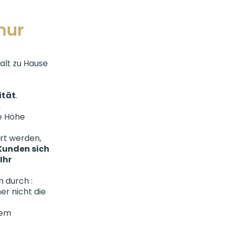
nur
alt zu Hause
ität
.
n
ie Höhe
ert werden,
 Kunden sich
Ihr
 durch :
er nicht die
dem