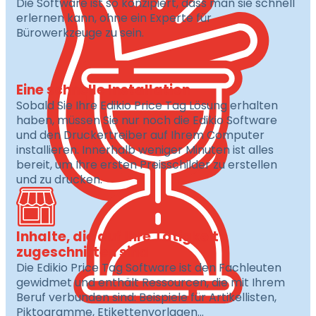
Die Software ist so konzipiert, dass man sie schnell
erlernen kann, ohne ein Experte für
Bürowerkzeuge zu sein.
Eine schnelle Installation
Sobald Sie Ihre Edikio Price Tag Lösung erhalten
haben, müssen Sie nur noch die Edikio Software
und den Druckertreiber auf Ihrem Computer
installieren. Innerhalb weniger Minuten ist alles
bereit, um Ihre ersten Preisschilder zu erstellen
und zu drucken.
Inhalte, die auf Ihre Tätigkeit
zugeschnitten sind
Die Edikio Price Tag Software ist den Fachleuten
gewidmet und enthält Ressourcen, die mit Ihrem
Beruf verbunden sind: Beispiele für Artikellisten,
Piktogramme, Etikettenvorlagen…