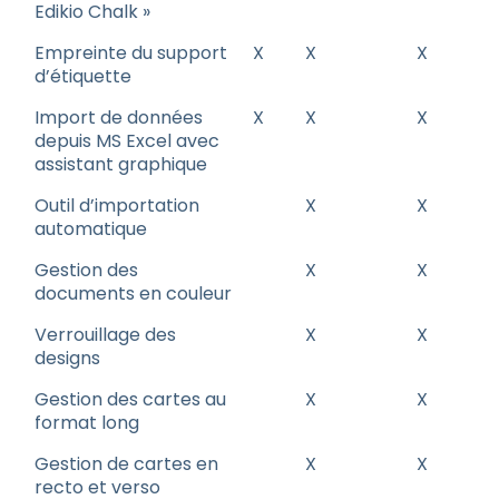
Edikio Chalk »
Empreinte du support
X
X
X
d’étiquette
Import de données
X
X
X
depuis MS Excel avec
assistant graphique
Outil d’importation
X
X
automatique
Gestion des
X
X
documents en couleur
Verrouillage des
X
X
designs
Gestion des cartes au
X
X
format long
Gestion de cartes en
X
X
recto et verso