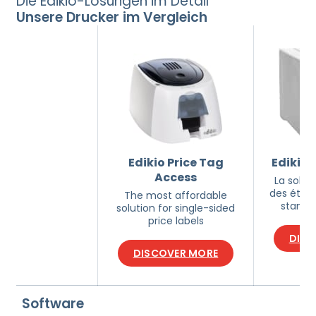
Die Edikio-Lösungen im Detail
Unsere Drucker im Vergleich
Edikio Price Tag
Edikio 
Access
La soluti
des étiqu
The most affordable
standa
solution for single-sided
price labels
DISC
DISCOVER MORE
Software