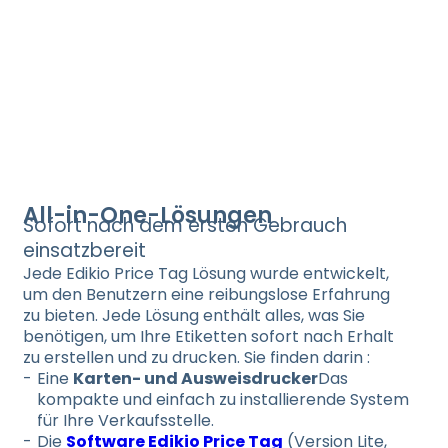
All-in-One-Lösungen
Sofort nach dem ersten Gebrauch
einsatzbereit
Jede Edikio Price Tag Lösung wurde entwickelt,
um den Benutzern eine reibungslose Erfahrung
zu bieten. Jede Lösung enthält alles, was Sie
benötigen, um Ihre Etiketten sofort nach Erhalt
zu erstellen und zu drucken. Sie finden darin :
Eine
Karten- und Ausweisdrucker
Das
kompakte und einfach zu installierende System
für Ihre Verkaufsstelle.
Die
Software Edikio Price Tag
(Version Lite,