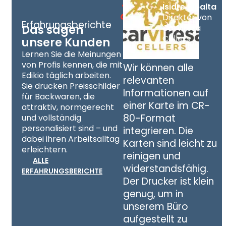
Isidre Ribalta
Direktor von
Erfahrungsberichte
Carviresa
Das sagen
Cellers
unsere Kunden
Lernen Sie die Meinungen
von Profis kennen, die mit
Wir können alle
Edikio täglich arbeiten.
relevanten
Sie drucken Preisschilder
Informationen auf
für Backwaren, die
einer Karte im CR-
attraktiv, normgerecht
80-Format
und vollständig
personalisiert sind – und
integrieren. Die
dabei ihren Arbeitsalltag
Karten sind leicht zu
erleichtern.
reinigen und
ALLE
widerstandsfähig.
ERFAHRUNGSBERICHTE
Der Drucker ist klein
genug, um in
unserem Büro
aufgestellt zu