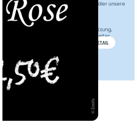
Entdecken Sie in einem Video, wie Händler unsere
Lösungen nutzen.
Neue doppelseitige Etiketten,
Einführung eines PLU-Codes,
Informationen zur Verkaufsunterstützung,
Tipps zur Unterstützung Ihrer Mitarbeiter.
ENTDECKEN SIE UNSERE LÖSUNGEN IM DETAIL