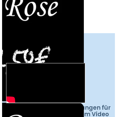
MEIN PREISSCHILD ERHALTEN
Entdecken Sie unsere Lösungen für
den Etikettendruck in einem Video