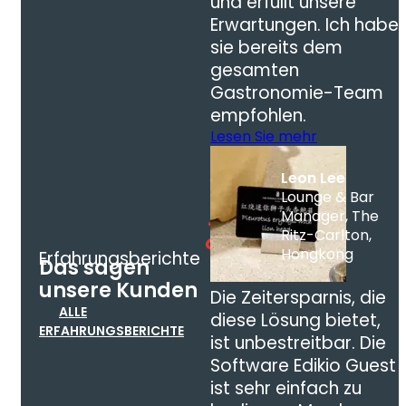
und erfüllt unsere
Erwartungen. Ich habe
sie bereits dem
gesamten
Gastronomie-Team
empfohlen.
Lesen Sie mehr
Leon Lee
Lounge & Bar
Manager, The
Ritz-Carlton,
Hongkong
Erfahrungsberichte
Das sagen
unsere Kunden
Die Zeitersparnis, die
ALLE
diese Lösung bietet,
ERFAHRUNGSBERICHTE
ist unbestreitbar. Die
Software Edikio Guest
ist sehr einfach zu