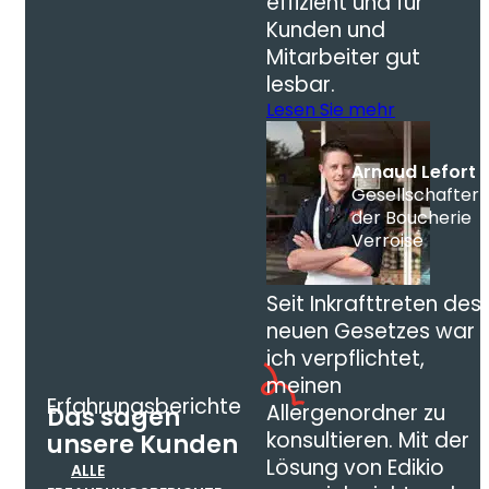
effizient und für
Kunden und
Mitarbeiter gut
lesbar.
Lesen Sie mehr
Arnaud Lefort
Gesellschafter
der Boucherie
Verroise
Seit Inkrafttreten des
neuen Gesetzes war
ich verpflichtet,
meinen
Erfahrungsberichte
Allergenordner zu
Das sagen
konsultieren. Mit der
unsere Kunden
Lösung von Edikio
ALLE