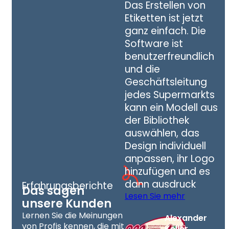
Das Erstellen von
Etiketten ist jetzt
ganz einfach. Die
Software ist
benutzerfreundlich
und die
Geschäftsleitung
jedes Supermarkts
kann ein Modell aus
der Bibliothek
auswählen, das
Design individuell
anpassen, ihr Logo
hinzufügen und es
dann ausdruck
Erfahrungsberichte
Das sagen
Lesen Sie mehr
unsere Kunden
Lernen Sie die Meinungen
Alexander
von Profis kennen, die mit
Keller