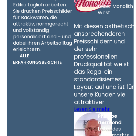
Edikio täglich arbeiten.
Leiter Monolith
Sie drucken Preisschilder
West
für Backwaren, die
attraktiv, normgerecht
Mit diesen ästhetisch
und vollständig
ansprechenderen
personalisiert sind – und
Preisschildern und
dabei ihren Arbeitsalltag
der sehr
erleichtern.
professionellen
ALLE
ERFAHRUNGSBERICHTE
Druckqualität weist
das Regal ein
standardisiertes
Layout auf und ist für
unsere Kunden viel
attraktiver.
Lesen Sie mehr
Philippe
Germond
Leiter des
Supermarkts