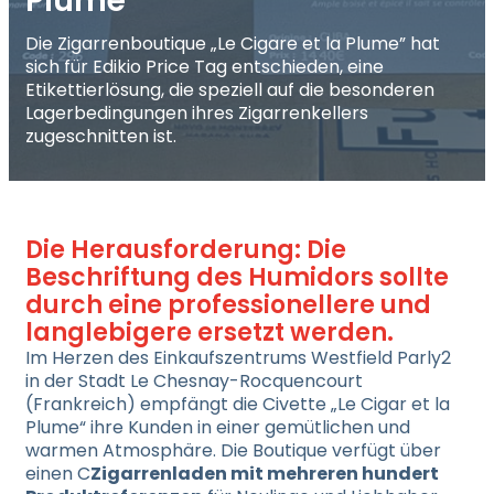
Plume”
Die Zigarrenboutique „Le Cigare et la Plume” hat
sich für Edikio Price Tag entschieden, eine
Etikettierlösung, die speziell auf die besonderen
Lagerbedingungen ihres Zigarrenkellers
zugeschnitten ist.
Die Herausforderung: Die
Beschriftung des Humidors sollte
durch eine professionellere und
langlebigere ersetzt werden.
Im Herzen des Einkaufszentrums Westfield Parly2
in der Stadt Le Chesnay-Rocquencourt
(Frankreich) empfängt die Civette „Le Cigar et la
Plume“ ihre Kunden in einer gemütlichen und
warmen Atmosphäre. Die Boutique verfügt über
einen C
Zigarrenladen mit mehreren hundert